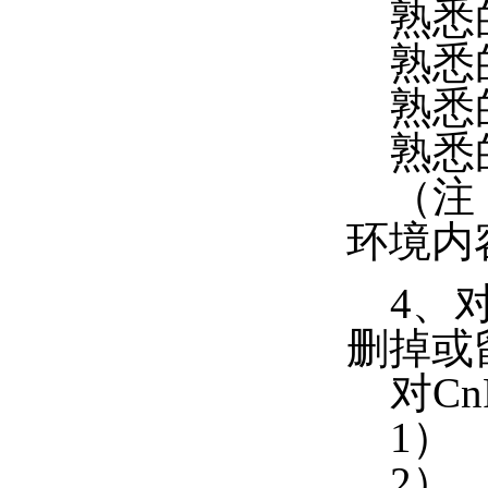
熟悉
熟悉
熟悉
熟悉的
（注：
环境内
4、对
删掉或
对Cn
1）
2）