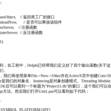
;
ClassObject, // 返回类工厂的接口
UnloadNow, // 是否可以释放该组件
sterServer, // 注册函数
isterServer; // 反注册函数
S}
到，在工程中，Delphi已经帮我们定义好了四个输出函数(关
们。
们再使用菜单File->New->Other并在ActiveX页中创建Co
Name是我们的对象名、Instancing是对象创建模式、Threading M
OK后可以看到一个标题为“Project11.tlb”的窗口，这个
ssage方法。然后我们打开Unit1.pas可以看到如下代码：
;
 SYMBOL_PLATFORM OFF}