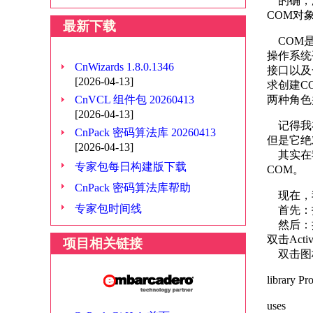
的确，没
COM对
最新下载
COM是
操作系统
CnWizards 1.8.0.1346
接口以及
[2026-04-13]
求创建C
CnVCL 组件包 20260413
两种角色
[2026-04-13]
记得我在
CnPack 密码算法库 20260413
但是它绝
[2026-04-13]
其实在我
专家包每日构建版下载
COM。
CnPack 密码算法库帮助
现在，我
专家包时间线
首先：打开
然后：把D
双击Activ
项目相关链接
双击图标
library Pro
uses