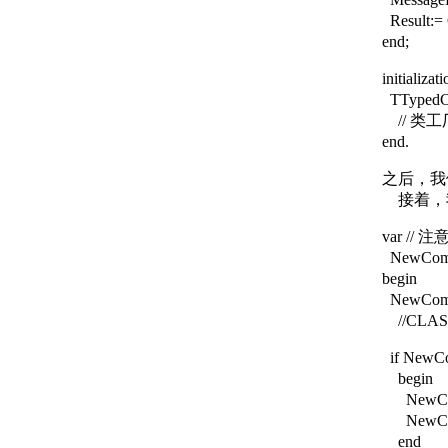
Result:=
end;
initializati
TTypedCom
// 类工
end.
之后，我们
接着，我
var /
NewComO
begin
NewComO
//CLAS
if NewCom
begin
NewCom
NewComO
end