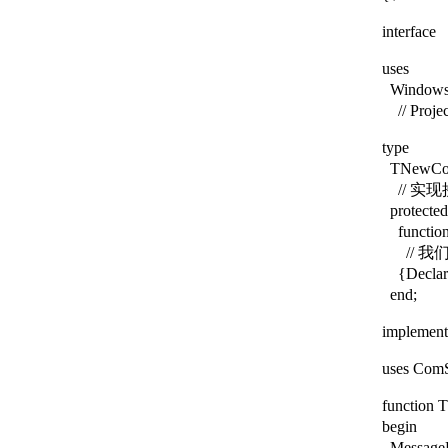
interface
uses
Windows, 
// Pro
type
TNewComS
// 实
protected
function 
// 我
{Declare
end;
implement
uses ComS
function 
begin
MessageBo