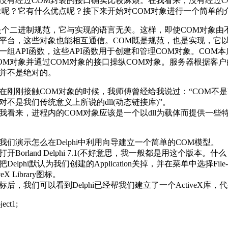
有经过COM封装的接口确实比较麻烦。在我看来，没有经过C
象呢？它有什么优点呢？接下来开始对COM对象进行一个简单的
个二进制规范，它与实现的语言无关。这样，即使COM对象由
平台，这些对象也能相互通信。COM既是规范，也是实现，它以
一组API函数，这些API函数用于创建和管理COM对象。COM
OM对象并通过COM对象的接口操纵COM对象。服务器根据客
并不是绝对的。
刚刚接触COM对象的时候，我师傅曾经给我说过：“COM不是D
对不是我们传统意义上所说的dll(动态链接库)”。
看来，进程内的COM对象应该是一个以dll为载体而提供一些
们演示怎么在Delphi中利用向导建立一个简单的COM模型。
Borland Delphi 7.1(不好意思，我一般都是用这个版本。什么？为
elphi默认为我们创建的Application关掉，并在菜单中选择File-
eX Library图标。
后，我们可以看到Delphi已经帮我们建立了一个ActiveX库，
ject1;