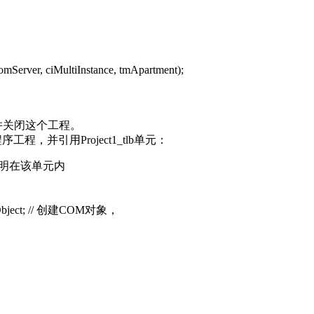
rver, ciMultiInstance, tmApartment);
保存并关闭这个工程。
并引用Project1_tlb单元：
口声明在该单元内
mObject; // 创建COM对象，