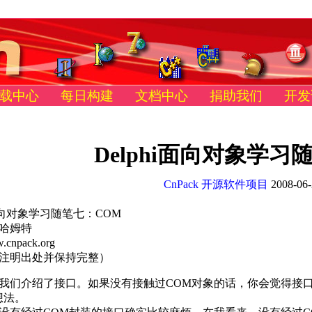
载中心
每日构建
文档中心
捐助我们
开发
Delphi面向对象学习
CnPack 开源软件项目
2008-06-
i面向对象学习随笔七：COM
哈姆特
w.cnpack.org
注明出处并保持完整）
我们介绍了接口。如果没有接触过COM对象的话，你会觉得接
想法。