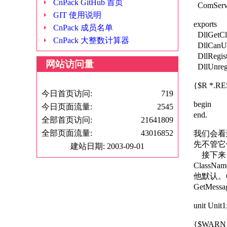
CnPack GitHub 首页
ComServ
GIT 使用说明
exports
CnPack 成员名单
DllGet
CnPack 大整数计算器
DllCan
DllRegi
网站访问量
DllUnreg
{$R *.RE
今日首页访问:
719
begin
今日页面流量:
2545
end.
全部首页访问:
21641809
全部页面流量:
43016852
我们会看
先不管它
建站日期: 2003-09-01
接下来，我
Class
他默认。
GetMe
unit Unit1
{$WARN