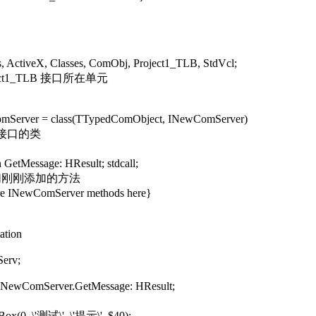
ActiveX, Classes, ComObj, Project1_TLB, StdVcl;
ject1_TLB 接口所在单元
erver = class(TTypedComObject, INewComServer)
现接口的类
GetMessage: HResult; stdcall;
们刚刚添加的方法
 INewComServer methods here}
ation
erv;
TNewComServer.GetMessage: HResult;
x(0, \'测试\', \'提示\', $40);