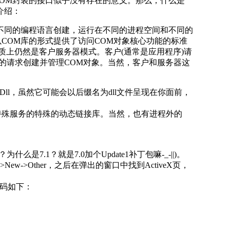
OM封装的接口似乎没有存在的意义。那么，什么是
介绍：
不同的编程语言创建，运行在不同的进程空间和不同的
COM库的形式提供了访问COM对象核心功能的标准
本质上仍然是客户服务器模式。客户(通常是应用程序)请
户的请求创建并管理COM对象。当然，客户和服务器这
ll，虽然它可能会以后缀名为dll文件呈现在你面前，
特殊服务的特殊的动态链接库。当然，也有进程外的
什么是7.1？就是7.0加个Update1补丁包嘛-_-||)。
>New->Other，之后在弹出的窗口中找到ActiveX页，
代码如下：