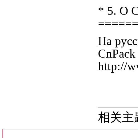
* 5. О 
=====
На рус
CnPack 
http://
相关主