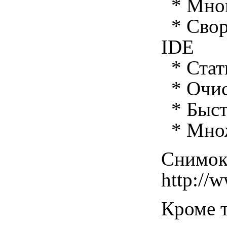
* Мног
* Свора
IDE
* Стат
* Очис
* Быст
* Множ
Снимок 
http://
Кроме т