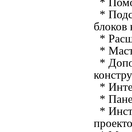
* Помо
* Подс
блоков 
* Расш
* Маст
* Допо
констр
* Инте
* Панел
* Инст
проект