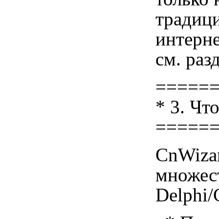
традици
интерне
см. раз
=====
* 3. Чт
=====
CnWizar
множес
Delphi/