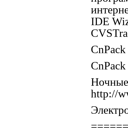
интерне
IDE Wiz
CVSTra
CnPack 
CnPack 
Ночные
http://
Электро
=====