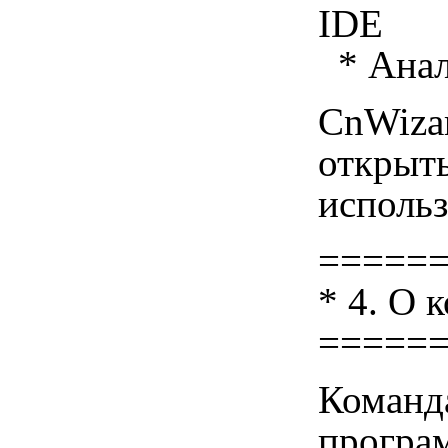
IDE
* Анал
CnWizar
открыт
использ
=====
* 4. О 
=====
Команда
програм