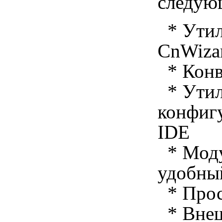
следую
* Утил
CnWiza
* Конв
* Утил
конфиг
IDE
* Моду
удобны
* Прос
* Внеш