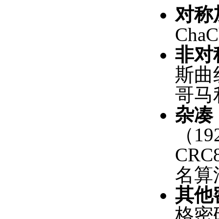
对称
Cha
非对
斯曲线
哥马
杂凑
（19
CRC
名算法
其他
格密