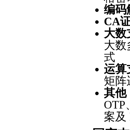
编码
CA
大数
大数
式
运算
矩阵
其他
OTP
案及 