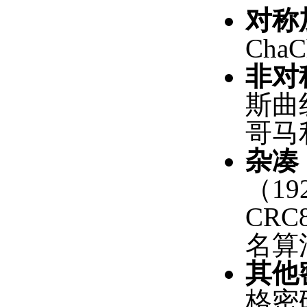
对称
Cha
非对
斯曲线
哥马
杂凑
（19
CRC
名算法
其他
格密