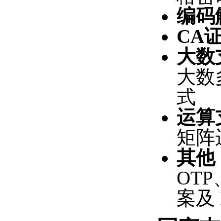
编码
CA
大数
大数
式
运算
矩阵
其他
OTP
案及 