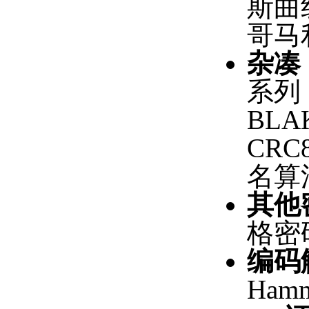
斯曲线
哥马
杂凑
系列（
BLA
CRC
名算法
其他
格密
编码
Ham