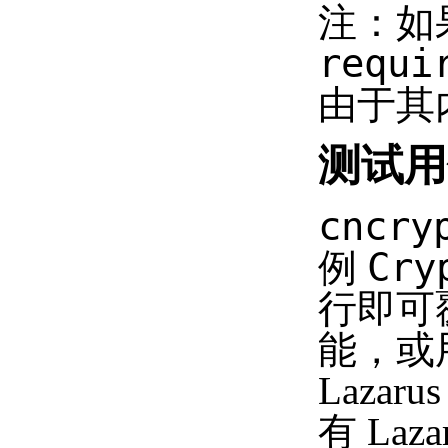
注：如果
requi
由于其
测试用
cncry
Cry
例
行即可覆
能，或用 
Lazar
有 Laz