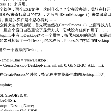
Process（）来调用。
软件，两个EXE文件，这叫什么？？实在没办法，我想在打开
WINDOW来查找窗口的句柄，之后再用SendMessage（）来
吧，但是我实在是不忍心看到……
解决这个问题呢，首先我当然在CreateProcess（）上面
一旦这个窗口自己重设了显示方式，它就没有任何作用了。。。。继续查
artupInfo中有 lpDesktop这么一个属性，按照MSDN的说法，如果
果对其赋了一个Desktop的名称后，Process将在指定的Des
立一个虚拟的Desktop，
ame: PChar = 'NewDesktop';
= CreateDesktop(DesktopName, nil, nil, 0, GENERIC_ALL, nil);
reateProcess的时候，指定程序在我新生成的Desktop上运行：
tupInfo;
I, SizeOf(SI), 0);
izeOf(SI);
ktop:= DesktopName;
wWindow:= SW_HIDE;