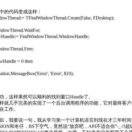
中的代码变成这样：
owThread:= TFindWindowThread.Create(False, FDesktop);
owThread.WaitFor;
ndle:= FindWindowThread.WindowHandle;
owThread.Free;
wHandle = 0 then
on.MessageBox('Error', 'Error', $10);
功，这样果然可以顺利的找到窗口Handle了。
样就几乎完美的实现了一个后台调用程序的功能，它对最终客户
在工作。
后，我要说一句，我从学习第一个计算机语言到现在才三年时间
SION和冬仔，BS下空气，竟然说“放弃吧，API不适合你”-_-!!超级