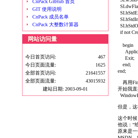
CnPack GitHub 首页
SI.dwFl
GIT 使用说明
SI.hStdEr
CnPack 成员名单
SI.hStdIn
CnPack 大整数计算器
SI.hStdOu
if not C
网站访问量
PChar(
begin
Applicati
今日首页访问:
467
Exit;
end;
今日页面流量:
1625
end;
全部首页访问:
21641557
全部页面流量:
43015932
再用Fin
建站日期: 2003-09-01
开始我直
WindowHa
但是，这样
这个时候
他说：“
原来是一
MSDN，