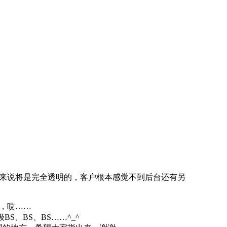
来说将是完全透明的，客户根本感觉不到后台还有另
，哎……
BS、BS、BS……^_^