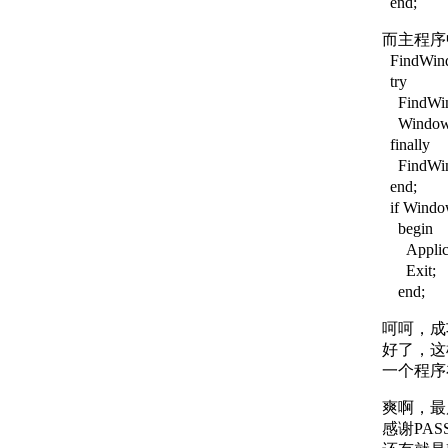
end;
而主程序
FindWind
try
FindWind
WindowHa
finally
FindWind
end;
if Windo
begin
Applicati
Exit;
end;
呵呵，成
好了，这
一个程序
爽啊，最
感谢PAS