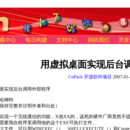
载中心
每日构建
文档中心
捐助我们
开发
用虚拟桌面实现后台
CnPack 开源软件项目
2007-01-
面实现后台调用外部程序
哈姆特
保持完整并注明作者和出处）
实现一个无线通信的功能，X他XX的，该死的硬件厂商竟然不提供
要我在程序里调用他的这个EXE可执行文件。
文件，可以用WINEXEC（）、SHELLEXECUTE（）和Creat