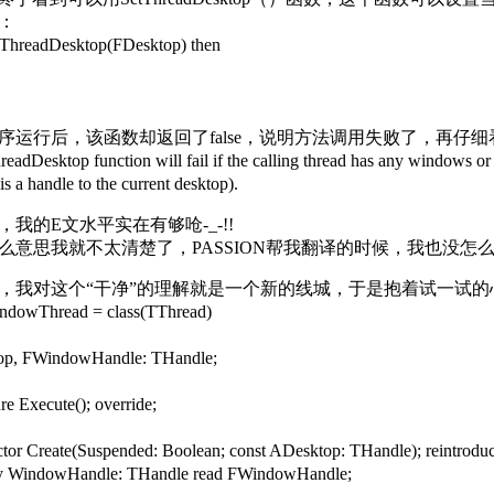
：
tThreadDesktop(FDesktop) then
序运行后，该函数却返回了false，说明方法调用失败了，再仔细
eadDesktop function will fail if the calling thread has any windows or
is a handle to the current desktop).
我的E文水平实在有够呛-_-!!
么意思我就不太清楚了，PASSION帮我翻译的时候，我也没怎么记
，我对这个“干净”的理解就是一个新的线城，于是抱着试一试的
dowThread = class(TThread)
, FWindowHandle: THandle;
 Execute(); override;
or Create(Suspended: Boolean; const ADesktop: THandle); reintroduc
 WindowHandle: THandle read FWindowHandle;