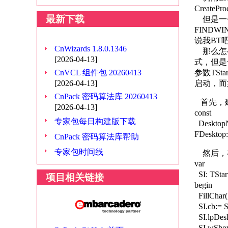
Create
最新下载
但是一个
FIND
说我BT
CnWizards 1.8.0.1346
那么怎么
[2026-04-13]
式，但是
CnVCL 组件包 20260413
参数TSt
[2026-04-13]
启动，而如
CnPack 密码算法库 20260413
首先，建
[2026-04-13]
const
专家包每日构建版下载
DesktopN
FDesktop:
CnPack 密码算法库帮助
专家包时间线
然后，在C
var
SI: TStar
项目相关链接
begin
FillChar(S
SI.cb:= S
SI.lpDes
SI.wSho