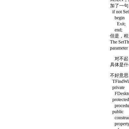
加了一句
if not Se
begin
Exit;
end;
但是，程
The SetThr
parameter 
对不起，
具体是什
不好意思
TFindWin
private
FDesktop
protected
procedure
public
construct
property