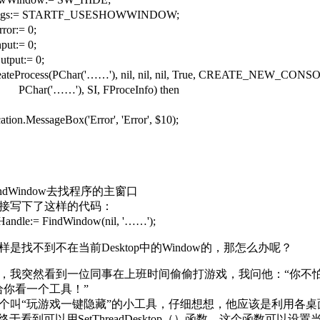
ags:= STARTF_USESHOWWINDOW;
ror:= 0;
put:= 0;
tput:= 0;
reateProcess(PChar('……'), nil, nil, nil, True, CREATE_NEW_CO
'……'), SI, FProceInfo) then
on.MessageBox('Error', 'Error', $10);
dWindow去找程序的主窗口
接写下了这样的代码：
ndle:= FindWindow(nil, '……');
是找不到不在当前Desktop中的Window的，那怎么办呢？
，我突然看到一位同事在上班时间偷偷打游戏，我问他：“你不怕
给你看一个工具！”
个叫“玩游戏一键隐藏”的小工具，仔细想想，他应该是利用各
终于看到可以用SetThreadDesktop（）函数，这个函数可以设置