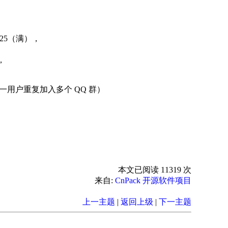
97125（满），
，
用户重复加入多个 QQ 群）
本文已阅读 11319 次
来自:
CnPack 开源软件项目
上一主题
|
返回上级
|
下一主题