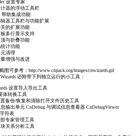
rder 设置专家
设计器的浮动工具栏
N 帮助集成功能
编辑器工具栏与功能扩展
相关的扩展功能
面板多行显示支持
置顶与折叠功能
码统计功能
单元清理
大量增强与改进
参考：http://www.cnpack.org/images/cnwizards.gif
Wizards 还附带下列独立运行的小工具：
izards 设置导入导出工具
 窗体转换工具
E 配置备份/恢复和清除打开文件历史工具
息输出单元 CnDebug 与调试信息查看器 CnDebugViewer
I 字符表
 外部专家管理工具
模块关系分析工具