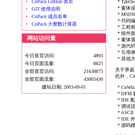
CnPack GitHub 首页
* TabO
* 窗体
GIT 使用说明
* MSD
CnPack 成员名单
* 代码
CnPack 大整数计算器
* 工程
* 组件
网站访问量
* 窗体
* 源代
* 引用
今日首页访问:
4893
* 其他
今日页面流量:
8825
关于界面截图可
全部首页访问:
21638875
此外，Cn
全部页面流量:
43005430
建站日期: 2003-09-01
* CnW
* DFM
* ID
* 调试信
* ASCI
* IDE
* 源码