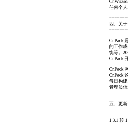
CnWiz
任何个人
=======
四、关于 
=======
CnPa
的工作成果
统等。200
CnPac
CnPack 网
CnPack 论
每日构建版： h
管理员信箱： 
=======
五、更新
=======
1.3.1 较