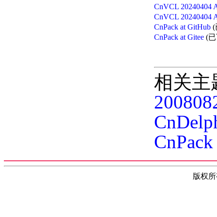
CnVCL 20240404 
CnVCL 20240404 
CnPack at GitHub
(
CnPack at Gitee
(已
相关主
2008082
CnDelph
CnPac
版权所有(