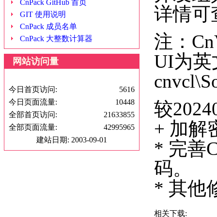
CnPack GitHub 首页
详情可查看c
GIT 使用说明
CnPack 成员名单
注：C
CnPack 大整数计算器
UI为
网站访问量
cnvcl
今日首页访问:
5616
今日页面流量:
10448
较202
全部首页访问:
21633855
+ 加
全部页面流量:
42995965
建站日期: 2003-09-01
* 完善
码。
* 其
相关下载: