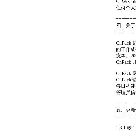
CnWiz
任何个人
=======
四、关于 
=======
CnPa
的工作成果
统等。200
CnPac
CnPack 网
CnPack 论
每日构建版： h
管理员信箱： 
=======
五、更新
=======
1.3.1 较