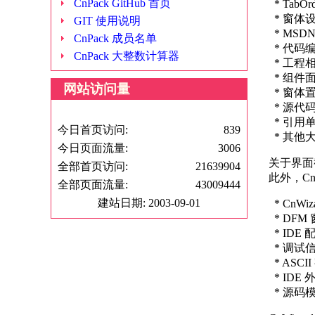
CnPack GitHub 首页
* TabO
* 窗体
GIT 使用说明
* MSD
CnPack 成员名单
* 代码
CnPack 大整数计算器
* 工程
* 组件
网站访问量
* 窗体
* 源代
* 引用
今日首页访问:
839
* 其他
今日页面流量:
3006
关于界面截图可
全部首页访问:
21639904
此外，Cn
全部页面流量:
43009444
建站日期: 2003-09-01
* CnW
* DFM
* ID
* 调试信
* ASCI
* IDE
* 源码