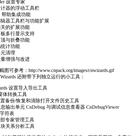
rder 设置专家
设计器的浮动工具栏
N 帮助集成功能
编辑器工具栏与功能扩展
相关的扩展功能
面板多行显示支持
置顶与折叠功能
码统计功能
单元清理
大量增强与改进
参考：http://www.cnpack.org/images/cnwizards.gif
Wizards 还附带下列独立运行的小工具：
izards 设置导入导出工具
 窗体转换工具
E 配置备份/恢复和清除打开文件历史工具
息输出单元 CnDebug 与调试信息查看器 CnDebugViewer
I 字符表
 外部专家管理工具
模块关系分析工具