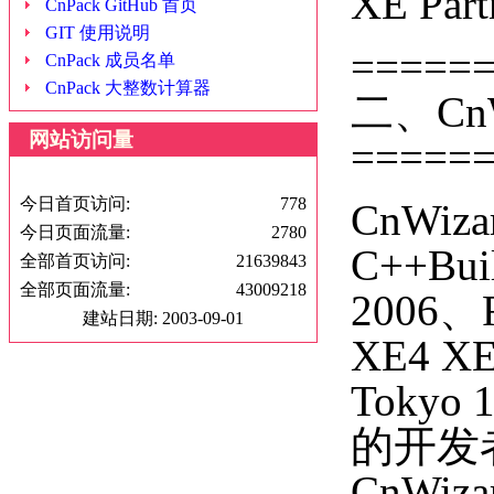
XE Par
CnPack GitHub 首页
GIT 使用说明
=====
CnPack 成员名单
CnPack 大整数计算器
二、Cn
网站访问量
=====
今日首页访问:
778
CnWiz
今日页面流量:
2780
C++Bui
全部首页访问:
21639843
全部页面流量:
43009218
2006、R
建站日期: 2003-09-01
XE4 XE5
Tokyo 1
的开发
CnWi