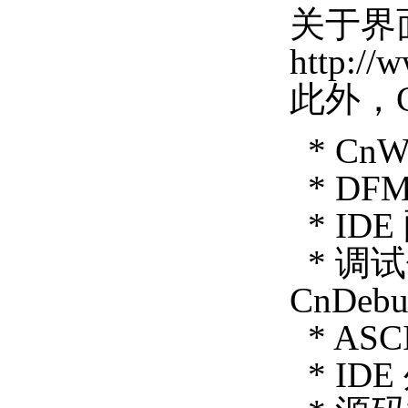
关于界
http://
此外，C
* Cn
* DF
* I
* 调试
CnDebu
* ASC
* ID