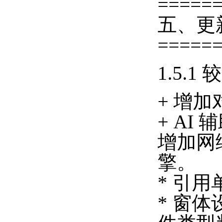
=====
五、更
=====
1.5.1
+ 增加对 
+ AI 
增加网
擎。
* 引
* 窗