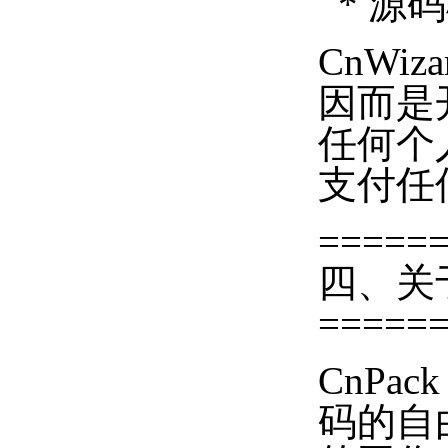
* 源
CnWi
因而是
任何个人
支付任
=====
四、关于
=====
CnP
码的自