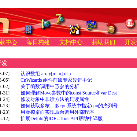
载中心
每日构建
文档中心
捐助我们
开发
开发
3-07]
认识数组 array[m..n] of x
3-05]
CnWizards 组件前缀专家改进手记
2-02]
关于函数调用中形参的分析
1-31]
如何理解Move参数中的const Source和var Dest
1-24]
修改对象中非读方法的只读属性
1-23]
如何获取多核、多cpu系统中指定cpu的序列号
1-23]
用虚拟桌面实现后台调用外部程序
6-12]
扩展Delphi的IDE--ToolsAPI帮助中译版